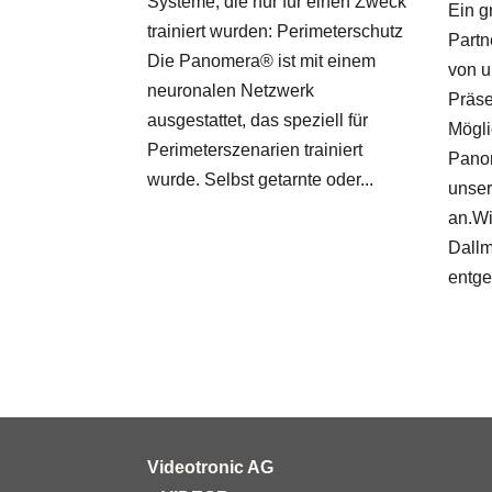
Systeme, die nur für einen Zweck
Ein g
trainiert wurden: Perimeterschutz
Partn
Die Panomera® ist mit einem
von u
neuronalen Netzwerk
Präse
ausgestattet, das speziell für
Mögli
Perimeterszenarien trainiert
Pano
wurde. Selbst getarnte oder...
unser
an.Wi
Dallm
entge
Videotronic AG