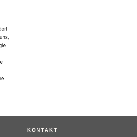
orf
uns,
gie
te
re
KONTAKT