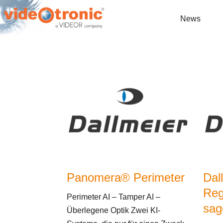
News
Panomera® Perimeter
Dal
Reg
Perimeter AI – Tamper AI –
sag
Überlegene Optik Zwei KI-