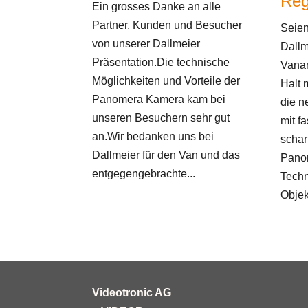
Reg
Ein grosses Danke an alle
Partner, Kunden und Besucher
Seien
von unserer Dallmeier
Dall
Präsentation.Die technische
Vanam
Möglichkeiten und Vorteile der
Halt 
Panomera Kamera kam bei
die n
unseren Besuchern sehr gut
mit f
an.Wir bedanken uns bei
schar
Dallmeier für den Van und das
Pano
entgegengebrachte...
Techn
Objek
Videotronic AG