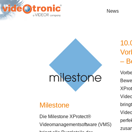
News
10.
Vor
– B
Vorbe
Bewei
XPro
Vide
Milestone
bringt
Video
Die Milestone XProtect®
perfe
Videomanagementsoftware (VMS)
zusa