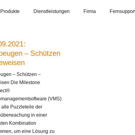
Produkte
Dienstleistungen
Firma
Fernsuppor
09.2021:
beugen – Schützen
eweisen
ugen – Schützen –
sen Die Milestone
tect®
omanagementsoftware (VMS)
 alle Puzzleteile der
überwachung in einer
kten Kombination
mmen, um eine Lösung zu