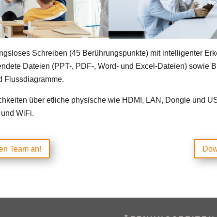
ungsloses Schreiben (45 Berührungspunkte) mit intelligenter E
ndete Dateien (PPT-, PDF-, Word- und Excel-Dateien) sowie Bild
nd Flussdiagramme.
hkeiten über etliche physische wie HDMI, LAN, Dongle und USB
 und WiFi.
ten Team an!
Dow