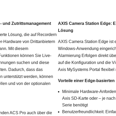
o- und Zutrittsmanagement
AXIS Camera Station Edge: E
Lösung
ierte Lösung, die auf Recordern
r-Hardware von Drittanbietern
AXIS Camera Station Edge ist e
kann. Mit diesem
Windows-Anwendung eingerichte
 Funktionen können Sie Live-
Alarmierung Erfolgen direkt übe
chnungen suchen und diese
auf die Konfiguration und die 
alten. Dadurch, dass das
Axis MySystems Portal flexibel
en unterstützt werden, können
Vorteile einer Edge-basierte
ellen und von der optionalen
Minimale Hardware-Anforderu
Axis SD-Karte oder – je nac
Serie benötigt
Benutzerfreundlichkeit: Einfa
nden ACS Pro auch über die