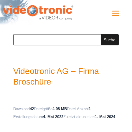
Videotronic AG – Firma
Broschüre
Download
42
Dateigröße
4.08 MB
Datei-Anzahl
1
Erstellungsdatum
4. Mai 2022
Zuletzt aktualisiert
1. Mai 2024