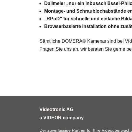
Dallmeier „nur ein Inbusschlüssel-Phil
Montage- und Schraublochabstände en
„RPoD“ für schnelle und einfache Bi
Browserbasierte Installation ohne zusät
Sämtliche DOMERA® Kameras sind bei Videotro
Fragen Sie uns an, wir beraten Sie gerne b
Videotronic AG
a VIDEOR company
Der zuverlässige Partner für Ihre Videoüberwachun