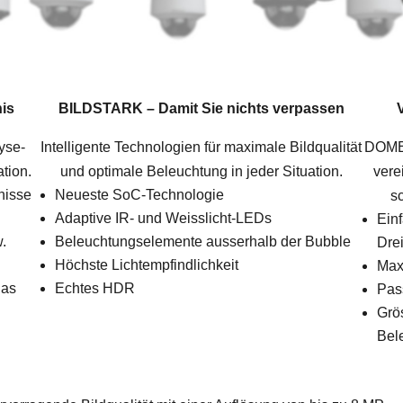
is
BILDSTARK –
Damit Sie nichts verpassen
yse-
Intelligente Technologien für maximale Bildqualität
DOME
tion.
und optimale Beleuchtung in jeder Situation.
vere
nisse
Neueste SoC-Technologie
s
Adaptive IR- und Weisslicht-LEDs
Ein
.
Beleuchtungselemente ausserhalb der Bubble
Dre
Höchste Lichtempfindlichkeit
Maxi
das
Echtes HDR
Pas
Grö
Bel