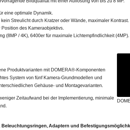
vorragende Bildqualität mit einer Auflösung von bis zu 8 MP.
r eine optimale Dynamik.
 kein Streulicht durch Kratzer oder Wände, maximaler Kontrast.
 Position des Kameraobjektivs.
g (8MP / 4K), 6400er für maximale Lichtempfindlichkeit (4MP).
iedene Produktvarianten mit DOMERA®-Komponenten
dachtes System von fünf Kamera-Grundmodellen und
nterschiedlichen Gehäuse- und Montagevarianten.
weniger Zeitaufwand bei der Implementierung, minimale
DOMER
nd.
 Beleuchtungsringen, Adaptern und Befestigungsmöglichk