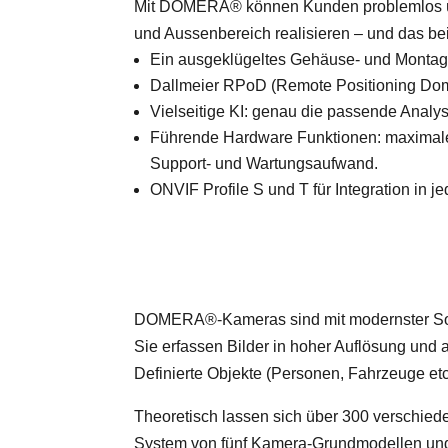
Mit DOMERA® können Kunden problemlos üb
und Aussenbereich realisieren – und das bei
Ein ausgeklügeltes Gehäuse- und Montage
Dallmeier RPoD (Remote Positioning Dome)
Vielseitige KI: genau die passende Analys
Führende Hardware Funktionen: maximale B
Support- und Wartungsaufwand.
ONVIF Profile S und T für Integration in
DOMERA®-Kameras sind mit modernster SoC-T
Sie erfassen Bilder in hoher Auflösung und
Definierte Objekte (Personen, Fahrzeuge etc.)
Theoretisch lassen sich über 300 verschie
System von fünf Kamera-Grundmodellen und